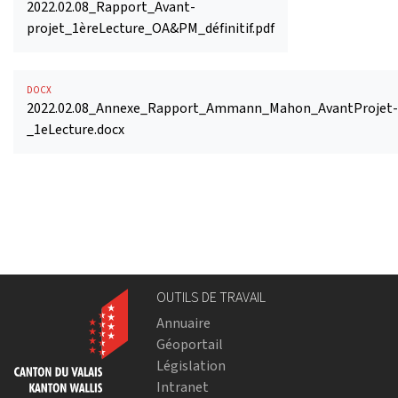
2022.02.08_Rapport_Avant-
projet_1èreLecture_OA&PM_définitif.pdf
DOCX
2022.02.08_Annexe_Rapport_Ammann_Mahon_AvantProjet-
_1eLecture.docx
OUTILS DE TRAVAIL
Annuaire
Géoportail
Législation
Intranet