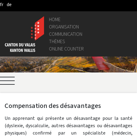
fr
de
Saltar al contenido principal
HOME
ORGANISATION
COMMUNICATION
THÈMES
ONLINE COUNTER
Compensation des désavantages
Un apprenant qui présente un désavantage pour la santé
(dyslexie, dyscalculie, autres désavantages ou désavantages
physiques) confirmé par un spécialiste (médecin,