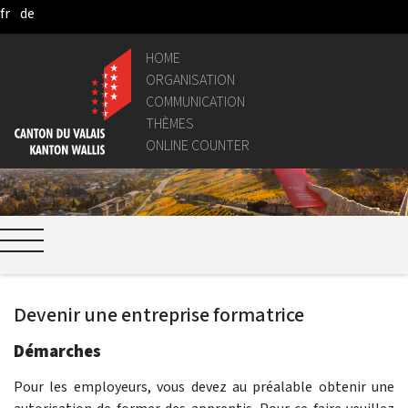
fr
de
Saltar al contenido principal
HOME
ORGANISATION
COMMUNICATION
THÈMES
ONLINE COUNTER
Devenir une entreprise formatrice
Démarches
Pour les employeurs, vous devez au préalable obtenir une