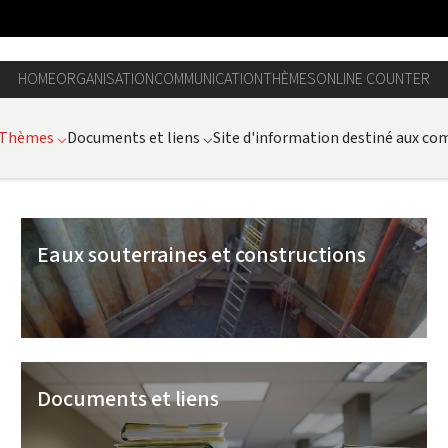
HOME
ORGANISATION
COMMUNICATION
THÈMES
ONLINE COUNTER
Thèmes
⌵
Documents et liens
⌵
Site d'information destiné aux c
Eaux souterraines et constructions
Documents et liens