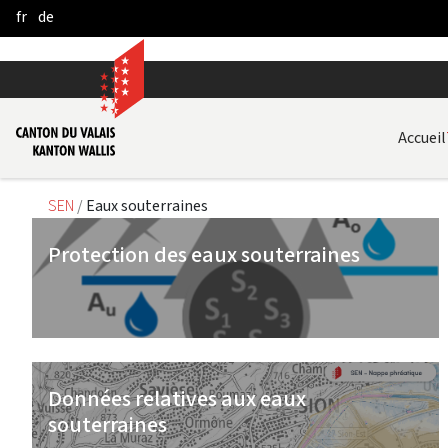
fr
de
Saltar al contenido principal
Accueil
SEN
Eaux souterraines
Protection des eaux souterraines
Données relatives aux eaux
souterraines