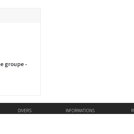
de groupe -
DIVERS
INFORMATIONS
R
Bourse de l'emploi
Bulletin Officiel
I
Login IAM
vis-à-vis
f
Mentions légales
X