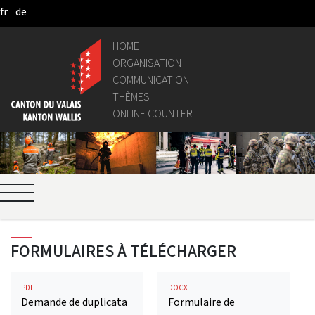
fr
de
Skip to Main Content
HOME
ORGANISATION
COMMUNICATION
THÈMES
ONLINE COUNTER
FORMULAIRES À TÉLÉCHARGER
PDF
DOCX
Demande de duplicata
Formulaire de