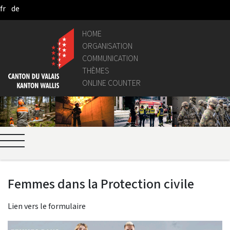
fr
de
Skip to Main Content
HOME
ORGANISATION
COMMUNICATION
THÈMES
ONLINE COUNTER
Femmes dans la Protection civile
Lien vers le formulaire