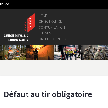
fr
de
Skip to Main Content
HOME
ORGANISATION
COMMUNICATION
THÈMES
ONLINE COUNTER
Défaut au tir obligatoire