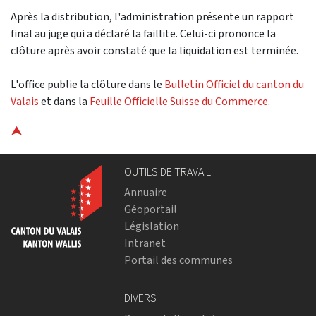
Après la distribution, l'administration présente un rapport
final au juge qui a déclaré la faillite. Celui-ci prononce la
clôture après avoir constaté que la liquidation est terminée.
L'office publie la clôture dans le
Bulletin Officiel du canton du
Valais
et dans la
Feuille Officielle Suisse du Commerce
.
⮝
OUTILS DE TRAVAIL
Annuaire
Géoportail
Législation
Intranet
Portail des communes
DIVERS