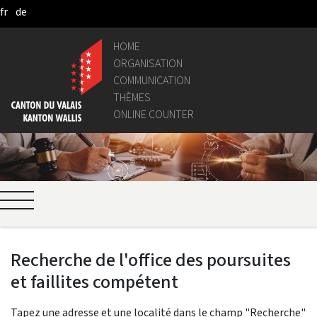
fr
de
Skip to Main Content
HOME
ORGANISATION
COMMUNICATION
THÈMES
ONLINE COUNTER
Recherche de l'office des poursuites
et faillites compétent
Tapez une adresse et une localité dans le champ "Recherche"