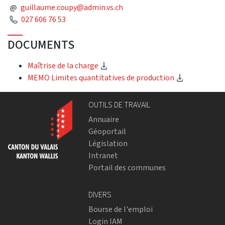
Mail
@
guillaume.coupy@admin.vs.ch
Phone
027 606 76 53
DOCUMENTS
(Download)
Maîtrise de la charge
(Download)
MEMO Limites quantitatives de production
OUTILS DE TRAVAIL
Annuaire
Géoportail
Législation
Intranet
Portail des communes
DIVERS
Bourse de l'emploi
Login IAM