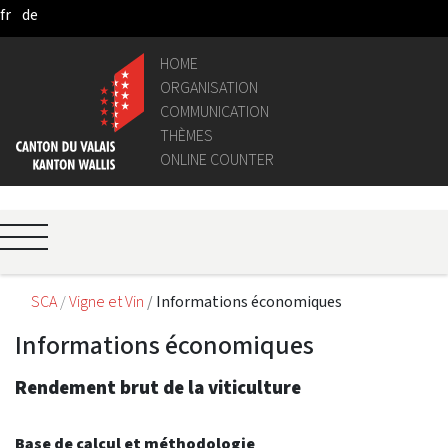
fr
de
Skip to Main Content
HOME
ORGANISATION
COMMUNICATION
THÈMES
ONLINE COUNTER
SCA
Vigne et Vin
Informations économiques
Informations économiques
Rendement brut de la viticulture
Base de calcul et méthodologie