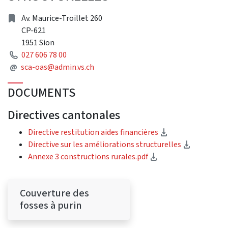
Address
Av. Maurice-Troillet 260
CP-621
1951 Sion
Phone
027 606 78 00
Mail
@
sca-oas@admin.vs.ch
DOCUMENTS
Directives cantonales
(Download)
Directive restitution aides financières
(Download
Directive sur les améliorations structurelles
(Download)
Annexe 3 constructions rurales.pdf
Couverture des
fosses à purin