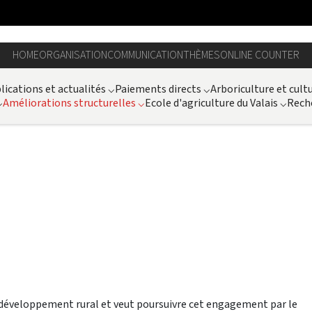
HOME
ORGANISATION
COMMUNICATION
THÈMES
ONLINE COUNTER
lications et actualités
⌵
Paiements directs
⌵
Arboriculture et cult
⌵
Améliorations structurelles
⌵
Ecole d'agriculture du Valais
⌵
Rech
e développement rural et veut poursuivre cet engagement par le