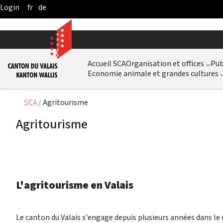
fr
de
Skip to Main Content
Accueil SCA
Organisation et offices
⌵
Pub
Economie animale et grandes cultures
SCA
Agritourisme
Agritourisme
L'agritourisme en Valais
Le canton du Valais s'engage depuis plusieurs années dans l