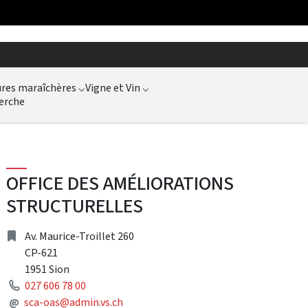
ures maraîchères
⌵
Vigne et Vin
⌵
erche
OFFICE DES AMÉLIORATIONS
STRUCTURELLES
Address
Av. Maurice-Troillet 260
CP-621
1951 Sion
Phone
027 606 78 00
Mail
@
sca-oas@admin.vs.ch