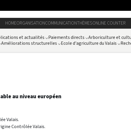
HOME
ORGANISATION
COMMUNICATION
THÈMES
ONLINE COUNTER
lications et actualités
⌵
Paiements directs
⌵
Arboriculture et cult
⌵
Améliorations structurelles
⌵
Ecole d'agriculture du Valais
⌵
Rech
rnable au niveau européen
ée Valais.
rigine Contrôlée Valais.