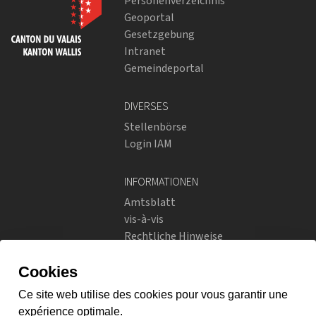
Personenverzeichnis
Geoportal
Gesetzgebung
Intranet
Gemeindeportal
DIVERSES
Stellenbörse
Login IAM
INFORMATIONEN
Amtsblatt
vis-à-vis
Rechtliche Hinweise
Soziale Netzwerke
Datenschutzrichtlinien
SOZIALE NETZWERKE