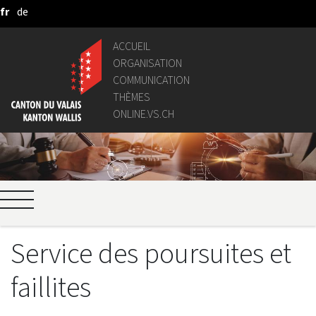
fr
de
Saut au contenu principal
Passer à la recherche
ACCUEIL
ORGANISATION
COMMUNICATION
THÈMES
ONLINE.VS.CH
Service des poursuites et
faillites