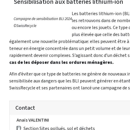
Sensibilisation aux batteries lithium-ion
Les batteries lithium-ion (B
Campagne de sensibilisation BLI 2024
les retrouvons dans de nombr
©SwissRecycle
ou encore les jouets. Ce type
plus élevée que celle des bat
également une nouvelle problématique: elles peuvent être à l’o
teneur en énergie concentrée dans un petit volume et de leur 
rapidement devenir complexes. S’agissant donc d’un déchet sp
cas de les déposer dans les ordures ménagères.
Afin d’éviter que ce type de batteries ne génère de nouveaux i
sensibilisée aux dangers que les BLI peuvent générer en étant
SwissRecycle et ses partenaires ont lancé une campagne de s
Contact
Anaïs VALENTINI
Section Sites pollués, sol et déchets