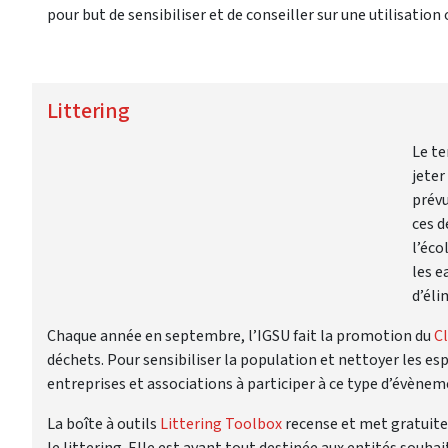
pour but de sensibiliser et de conseiller sur une utilisatio
Littering
Le te
jeter
prévu
ces d
l’éco
les e
d’éli
Chaque année en septembre, l’IGSU fait la promotion du
C
déchets. Pour sensibiliser la population et nettoyer les 
entreprises et associations à participer à ce type d’évènem
La boîte à outils
Littering Toolbox
recense et met gratuite
le littering. Elle est avant tout destinée aux entités souh