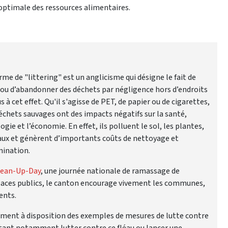
n optimale des ressources alimentaires.
rme de "littering" est un anglicisme qui désigne le fait de
 ou d’abandonner des déchets par négligence hors d’endroits
s à cet effet. Qu'il s'agisse de PET, de papier ou de cigarettes,
échets sauvages ont des impacts négatifs sur la santé,
logie et l’économie. En effet, ils polluent le sol, les plantes,
aux et génèrent d’importants coûts de nettoyage et
mination.
lean-Up-Day
, une journée nationale de ramassage de
espaces publics, le canton encourage vivement les communes,
ents.
ment à disposition des exemples de mesures de lutte contre
aitant notamment lutter contre ce fléau ou lancer une