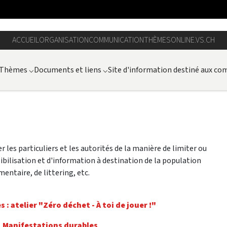
ACCUEIL
ORGANISATION
COMMUNICATION
THÈMES
ONLINE.VS.CH
Thèmes
⌵
Documents et liens
⌵
Site d'information destiné aux c
 les particuliers et les autorités de la manière de limiter ou
sibilisation et d'information à destination de la population
entaire, de littering, etc.
s : atelier "Zéro déchet - À toi de jouer !"
|
Manifestations durables