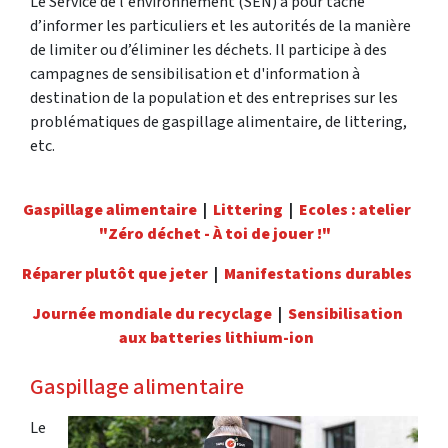
Le Service de l'environnement (SEN) a pour tâche
d’informer les particuliers et les autorités de la manière
de limiter ou d’éliminer les déchets. Il participe à des
campagnes de sensibilisation et d'information à
destination de la population et des entreprises sur les
problématiques de gaspillage alimentaire, de littering,
etc.
Gaspillage alimentaire
|
Littering
|
Ecoles : atelier
"Zéro déchet - À toi de jouer !"
Réparer plutôt que jeter
|
Manifestations durables
Journée mondiale du recyclage
|
Sensibilisation
aux batteries lithium-ion
Gaspillage alimentaire
Le