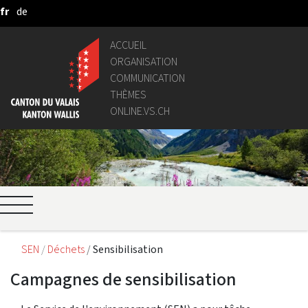
fr
de
Saut au contenu principal
ACCUEIL
ORGANISATION
COMMUNICATION
THÈMES
ONLINE.VS.CH
SEN
Déchets
Sensibilisation
Campagnes de sensibilisation