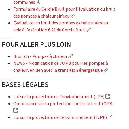
(téléchargement)
communes
Formulaire du Cercle Bruit pour l'évaluation du bruit
(Lien externe)
des pompes à chaleur air/eau
Évaluation du bruit des pompes à chaleur air/eau :
(Lien externe)
aide à l'exécution 6.21 du Cercle Bruit
POUR ALLER PLUS LOIN
(Lien externe)
Bruit.ch - Pompes à chaleur
NEWS - Modification de l’OPB pour les pompes à
(Lien exte
chaleur, en lien avec la transition énergétique
BASES LÉGALES
(Lien ext
Loi sur la protection de l’environnement (LPE)
Ordonnance sur la protection contre le bruit (OPB)
(Lien externe)
(Lien ex
Loi sur la protection de l'environnement (LcPE)