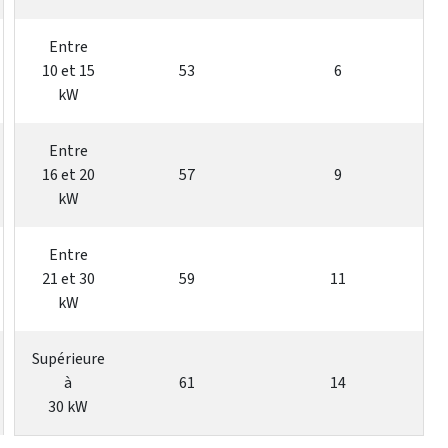
Entre
10 et 15
53
6
kW
Entre
16 et 20
57
9
kW
Entre
21 et 30
59
11
kW
Supérieure
à
61
14
30 kW