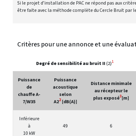
Si le projet d’installation de PAC ne répond pas aux critè
être faite avec la méthode complète du Cercle Bruit par l
Critères pour une annonce et une évaluati
1
Degré de sensibilité au bruit II
(2)
Puissance
Puissance
Distance minimale
de
acoustique
au récepteur le
chauffe A-
selon
3
plus exposé
[m]
2
7/W35
A2
[dB(A)]
Inférieure
à
49
6
10 kW