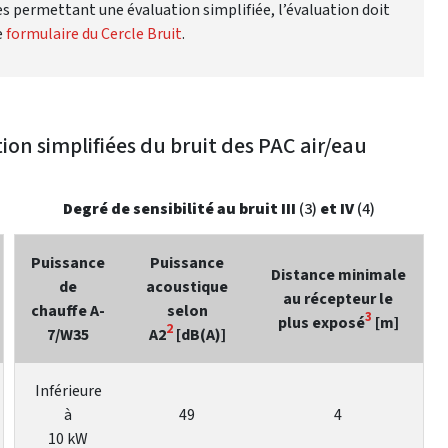
res permettant une évaluation simplifiée, l’évaluation doit
e
formulaire du Cercle Bruit
.
on simplifiées du bruit des PAC air/eau
Degré de sensibilité au bruit III
(3)
et IV
(4)
Puissance
Puissance
Distance minimale
de
acoustique
au récepteur le
chauffe A-
selon
3
plus exposé
[m]
2
7/W35
A2
[dB(A)]
Inférieure
à
49
4
10 kW