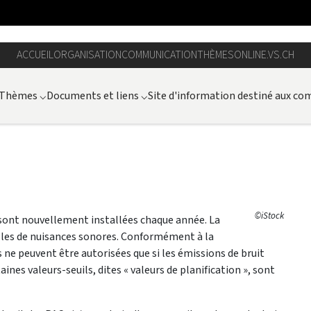
ACCUEIL
ORGANISATION
COMMUNICATION
THÈMES
ONLINE.VS.CH
Thèmes
⌵
Documents et liens
⌵
Site d'information destiné aux c
©iStock
 sont nouvellement installées chaque année. La
elles de nuisances sonores. Conformément à la
es ne peuvent être autorisées que si les émissions de bruit
nes valeurs-seuils, dites « valeurs de planification », sont