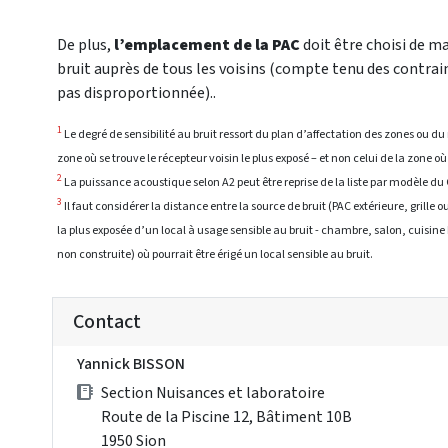
De plus,
l’emplacement de la PAC
doit être choisi de m
bruit auprès de tous les voisins (compte tenu des contrai
pas disproportionnée)..
1
Le degré de sensibilité au bruit ressort du plan d’affectation des zones ou d
zone où se trouve le récepteur voisin le plus exposé – et non celui de la zone o
2
La puissance acoustique selon A2 peut être reprise de la liste par modèle du 
3
Il faut considérer la distance entre la source de bruit (PAC extérieure, grille o
la plus exposée d’un local à usage sensible au bruit - chambre, salon, cuisin
non construite) où pourrait être érigé un local sensible au bruit.
Contact
Yannick BISSON
Section Nuisances et laboratoire
Route de la Piscine 12, Bâtiment 10B
1950 Sion