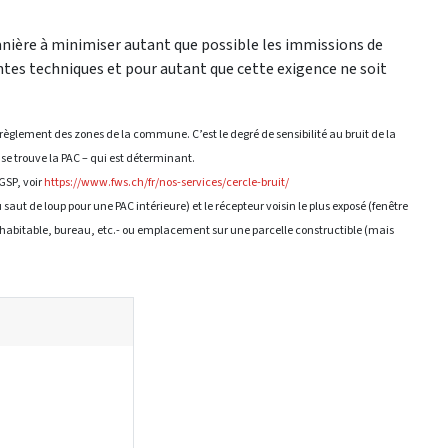
anière à minimiser autant que possible les immissions de
ntes techniques et pour autant que cette exigence ne soit
u règlement des zones de la commune. C’est le degré de sensibilité au bruit de la
ù se trouve la PAC – qui est déterminant.
GSP, voir
https://www.fws.ch/fr/nos-services/cercle-bruit/
u saut de loup pour une PAC intérieure) et le récepteur voisin le plus exposé (fenêtre
e habitable, bureau, etc.- ou emplacement sur une parcelle constructible (mais