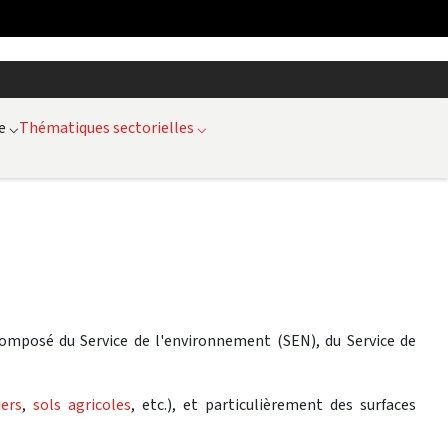
e
⌵
Thématiques sectorielles
⌵
t composé du Service de l'environnement (SEN), du Service de
iers
,
sols agricoles
, etc.), et particulièrement des surfaces