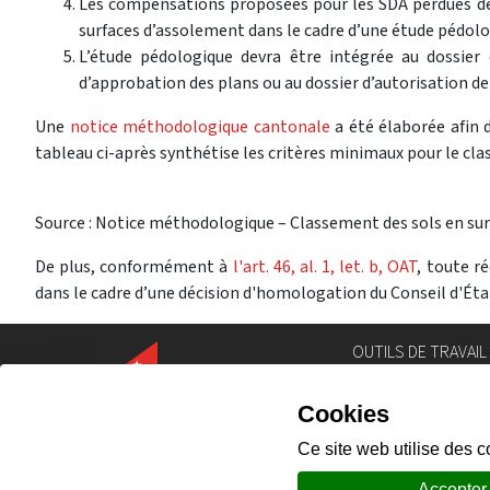
Les compensations proposées pour les SDA perdues dev
surfaces d’assolement dans le cadre d’une étude pédol
L’étude pédologique devra être intégrée au dossier 
d’approbation des plans ou au dossier d’autorisation de 
Une
notice méthodologique cantonale
a été élaborée afin 
tableau ci-après synthétise les critères minimaux pour le cl
Source : Notice méthodologique – Classement des sols en su
De plus, conformément à
l'art. 46, al. 1, let. b, OAT
, toute r
dans le cadre d’une décision d'homologation du Conseil d'Éta
OUTILS DE TRAVAIL
Annuaire
Géoportail
Législation
Intranet
Portail des comm