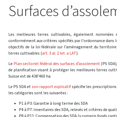
Surfaces d’assole
Les meilleures terres cultivables, également nommées s
conformément aux critères spécifiés par l'ordonnance dans l
objectifs de la loi fédérale sur l’aménagement du territoir
terres cultivables (
art. 3 al. 2 let. a LAT
).
Le
Plan sectoriel fédéral des surfaces d’assolement
(PS SDA),
de planification visant à protéger les meilleures terres cul
Suisse est de 438’460 ha.
Le PS SDA et
son rapport explicatif
spécifie les prescriptions
les catégories sont les suivantes :
P1 à P3: Garantie à long terme des SDA
P4 à P7: Inventaires des SDA, relevés et critères de qual
P8 à P11: Compensation des SDA (y compris fonds cant