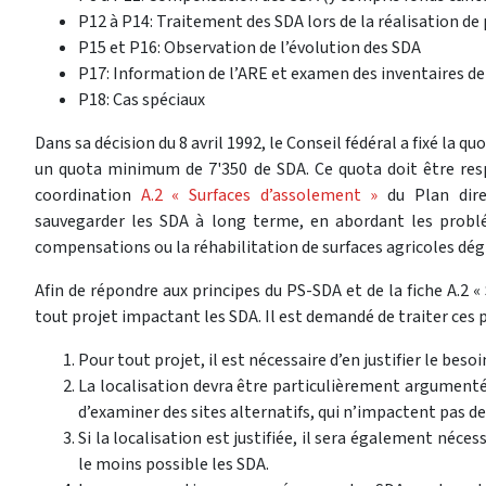
P12 à P14: Traitement des SDA lors de la réalisation de
P15 et P16: Observation de l’évolution des SDA
P17: Information de l’ARE et examen des inventaires d
P18: Cas spéciaux
Dans sa décision du 8 avril 1992, le Conseil fédéral a fixé la q
un quota minimum de 7'350 de SDA. Ce quota doit être respe
coordination
A.2 « Surfaces d’assolement »
du Plan dire
sauvegarder les SDA à long terme, en abordant les problé
compensations ou la réhabilitation de surfaces agricoles dégra
Afin de répondre aux principes du PS-SDA et de la fiche A.2 «
tout projet impactant les SDA. Il est demandé de traiter ces 
Pour tout projet, il est nécessaire d’en justifier le besoi
La localisation devra être particulièrement argumenté
d’examiner des sites alternatifs, qui n’impactent pas de
Si la localisation est justifiée, il sera également néce
le moins possible les SDA.