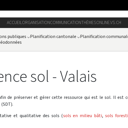
ACCUEIL
ORGANISATION
COMMUNICATION
THÈMES
ONLINE.VS.CH
ons publiques
⌵
Planification cantonale
⌵
Planification communal
 géodonnées
ce sol - Valais
fin de préserver et gérer cette ressource qui est le sol. Il es
 (SDT).
tative et qualitative des sols (
sols en milieu bâti
,
sols forest