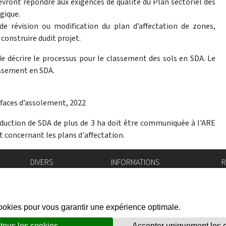
ront répondre aux exigences de qualité du Plan sectoriel des
ogique.
de révision ou modification du plan d’affectation de zones,
construire dudit projet.
de décrire le processus pour le classement des sols en SDA. Le
assement en SDA.
rfaces d’assolement, 2022
éduction de SDA de plus de 3 ha doit être communiquée à l'ARE
t concernant les plans d'affectation.
DIVERS
INFORMATIONS
R
Bourse de l'emploi
Bulletin Officiel
I
Login IAM
vis-à-vis
f
Mentions légales
X
Réseaux sociaux
unes
Politique de confidentialité