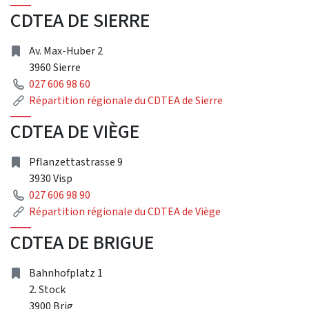
CDTEA DE SIERRE
adresse
Av. Max-Huber 2
3960 Sierre
Téléphone
027 606 98 60
Lien
Répartition régionale du CDTEA de Sierre
CDTEA DE VIÈGE
adresse
Pflanzettastrasse 9
3930 Visp
Téléphone
027 606 98 90
Lien
Répartition régionale du CDTEA de Viège
CDTEA DE BRIGUE
adresse
Bahnhofplatz 1
2. Stock
3900 Brig