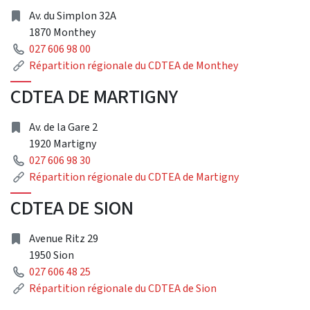
adresse
Av. du Simplon 32A
1870 Monthey
Téléphone
027 606 98 00
Lien
Répartition régionale du CDTEA de Monthey
CDTEA DE MARTIGNY
adresse
Av. de la Gare 2
1920 Martigny
Téléphone
027 606 98 30
Lien
Répartition régionale du CDTEA de Martigny
CDTEA DE SION
adresse
Avenue Ritz 29
1950 Sion
Téléphone
027 606 48 25
Lien
Répartition régionale du CDTEA de Sion