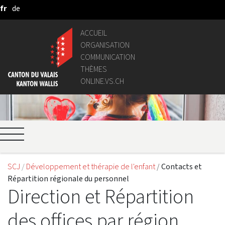
fr
de
Saut au contenu principal
ACCUEIL
ORGANISATION
COMMUNICATION
THÈMES
ONLINE.VS.CH
SCJ
Développement et thérapie de l'enfant
Contacts et
Répartition régionale du personnel
Direction et Répartition
des offices par région