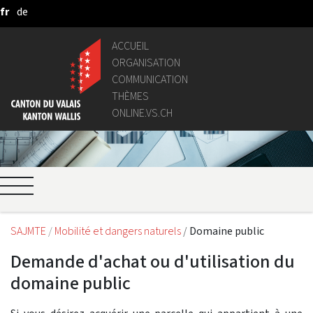
fr
de
Saut au contenu principal
ACCUEIL
ORGANISATION
COMMUNICATION
THÈMES
ONLINE.VS.CH
SAJMTE
Mobilité et dangers naturels
Domaine public
Demande d'achat ou d'utilisation du
domaine public