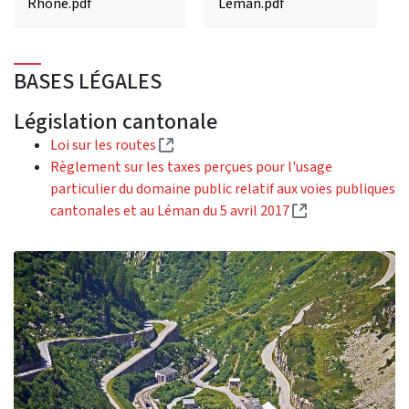
Rhône.pdf
Léman.pdf
BASES LÉGALES
Législation cantonale
(Lien externe)
Loi sur les routes
Règlement sur les taxes perçues pour l'usage
particulier du domaine public relatif aux voies publiques
(Lien externe)
cantonales et au Léman du 5 avril 2017