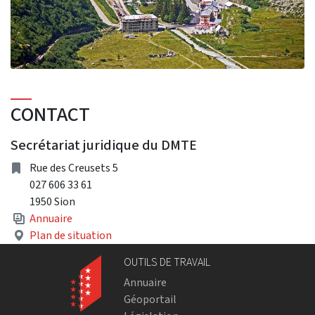
CONTACT
Secrétariat juridique du DMTE
adresse
Rue des Creusets 5
027 606 33 61
1950 Sion
Annuaire
Plan de situation
OUTILS DE TRAVAIL
Annuaire
Géoportail