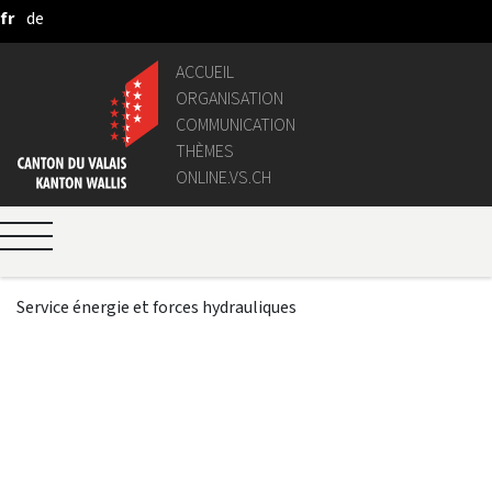
fr
de
Saut au contenu principal
ACCUEIL
ORGANISATION
COMMUNICATION
THÈMES
ONLINE.VS.CH
Service énergie et forces hydrauliques