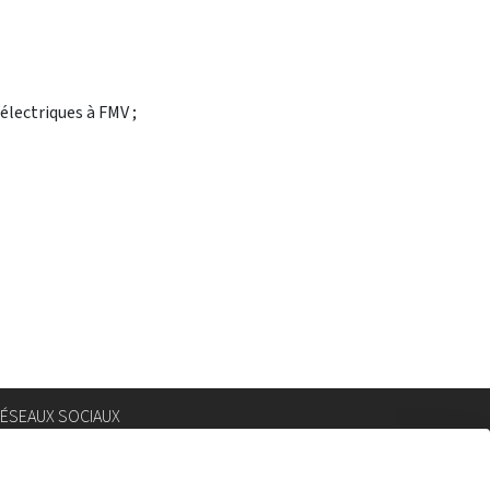
électriques à FMV ;
ÉSEAUX SOCIAUX
nstagram
lickr