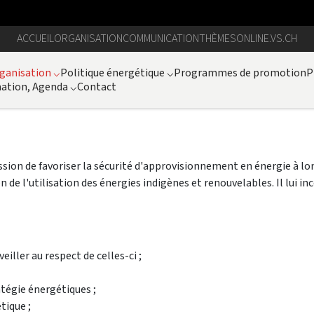
ACCUEIL
ORGANISATION
COMMUNICATION
THÈMES
ONLINE.VS.CH
ganisation
⌵
Politique énergétique
⌵
Programmes de promotion
P
ation, Agenda
⌵
Contact
ssion de favoriser la sécurité d'approvisionnement en énergie à lo
 de l'utilisation des énergies indigènes et renouvelables. Il lui
iller au respect de celles-ci ;
tégie énergétiques ;
tique ;