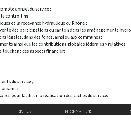
 compte annuel du service ;
le controlling ;
uliques et la redevance hydraulique du Rhône ;
la vente des participations du canton dans les aménagements hydro
ions légales, dans des fonds, ainsi qu’aux communes ;
ents ainsi que les contributions globales fédérales y relatives ;
ns touchant des aspects financiers.
ents du service ;
 humaines ;
aires pour faciliter la réalisation des tâches du service.
DIVERS
INFORMATIONS
R
Bourse de l'emploi
Bulletin Officiel
I
Login IAM
vis-à-vis
f