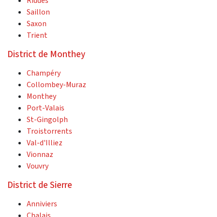
Riddes
Saillon
Saxon
Trient
District de Monthey
Champéry
Collombey-Muraz
Monthey
Port-Valais
St-Gingolph
Troistorrents
Val-d'Illiez
Vionnaz
Vouvry
District de Sierre
Anniviers
Chalais