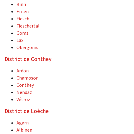
Binn
Ernen
Fiesch
Fieschertal
Goms
Lax
Obergoms
District de Conthey
Ardon
Chamoson
Conthey
Nendaz
Vétroz
District de Loèche
Agarn
Albinen