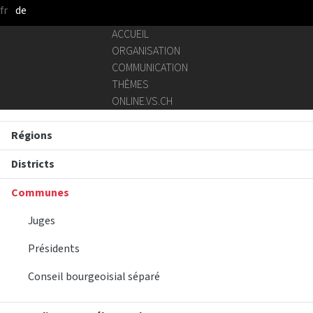
fr
de
Saut au contenu principal
ACCUEIL
ORGANISATION
COMMUNICATION
THÈMES
ONLINE.VS.CH
Régions
Districts
Communes
Juges
Présidents
Conseil bourgeoisial séparé