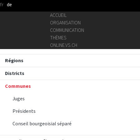
fr
de
Saut au contenu principal
ACCUEIL
ORGANISATION
COMMUNICATION
THÈMES
ONLINE.VS.CH
Régions
Districts
Communes
Juges
Présidents
Conseil bourgeoisial séparé