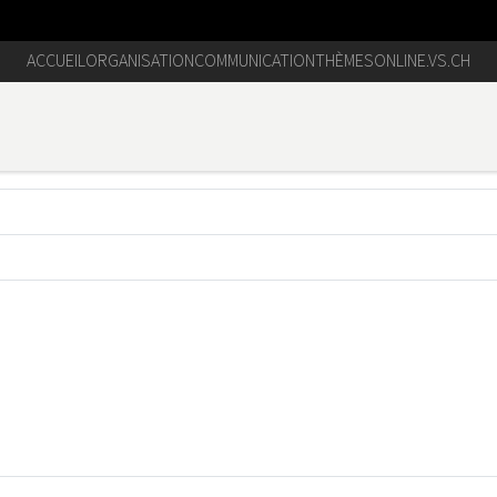
ACCUEIL
ORGANISATION
COMMUNICATION
THÈMES
ONLINE.VS.CH