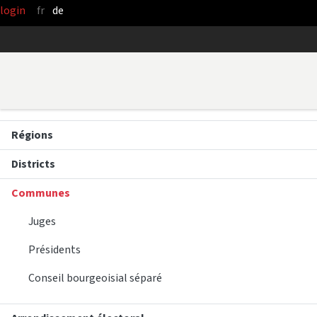
login
fr
de
Saut au contenu principal
Régions
Districts
Communes
Juges
Présidents
Conseil bourgeoisial séparé