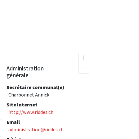
Z
o
Administration
o
Z
générale
m
o
i
o
n
m
Secrétaire communal(e)
o
Charbonnet Annick
u
t
Site Internet
http://www.riddes.ch
Email
administration@riddes.ch