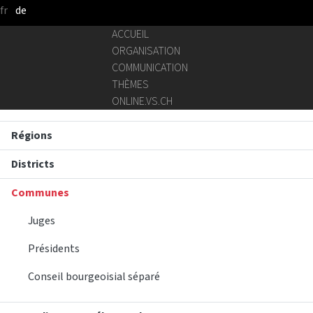
fr
de
Saut au contenu principal
ACCUEIL
ORGANISATION
COMMUNICATION
THÈMES
ONLINE.VS.CH
Régions
Districts
Communes
Juges
Présidents
Conseil bourgeoisial séparé