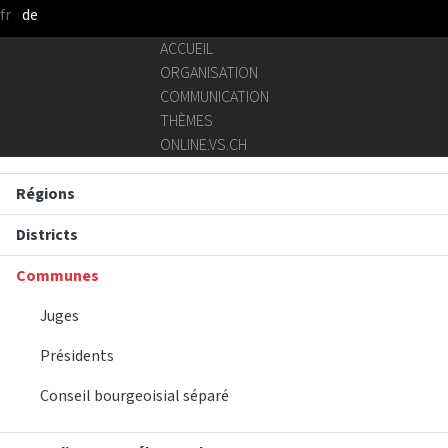
fr
de
Saut au contenu principal
ACCUEIL
ORGANISATION
COMMUNICATION
THÈMES
ONLINE.VS.CH
Régions
Districts
Communes
Juges
Présidents
Conseil bourgeoisial séparé