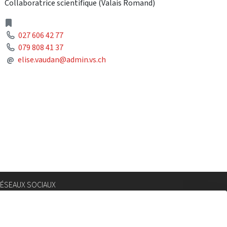
Collaboratrice scientifique
(Valais Romand)
Address
Phone
027 606 42 77
Phone
079 808 41 37
Mail
@
elise.vaudan@admin.vs.ch
ÉSEAUX SOCIAUX
nstagram
lickr
.com