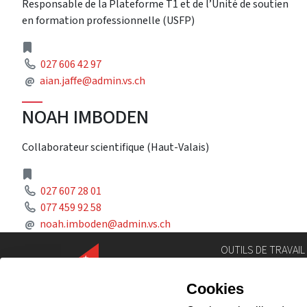
Responsable de la Plateforme T1 et de l’Unité de soutien
en formation professionnelle (USFP)
Address
Phone
027 606 42 97
Mail
@
aian.jaffe@admin.vs.ch
NOAH IMBODEN
Collaborateur scientifique (Haut-Valais)
Address
Phone
027 607 28 01
Phone
077 459 92 58
Mail
@
noah.imboden@admin.vs.ch
OUTILS DE TRAVAIL
Annuaire
Géoportail
Législation