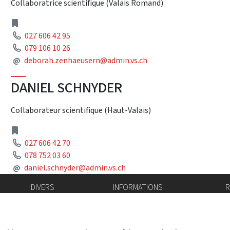
Collaboratrice scientifique (Valais Romand)
Address
Phone
027 606 42 95
Phone
079 106 10 26
Mail
@
deborah.zenhaeusern@admin.vs.ch
DANIEL SCHNYDER
Collaborateur scientifique (Haut-Valais)
Address
Phone
027 606 42 70
Phone
078 752 03 60
Mail
@
daniel.schnyder@admin.vs.ch
DIVERS
INFORMATIONS
R
Bourse de l'emploi
Bulletin Officiel
I
Login IAM
vis-à-vis
f
Mentions légales
X