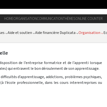
HOME
ORGANISATION
COMMUNICATION
THÈMES
ONLINE COUNTER
ses
⌵
Aide et soutien
⌵
Aide financière Duplicata
⌵
Organisation
⌵
Ec
elle
isposition de l’entreprise formatrice et de l’apprenti lorsque
iales) qui entravent le bon déroulement de son apprentissage.
 difficultés d’apprentissage, addictions, problèmes psychiques,
(à l’école professionnelle, dans les cours interentreprises ou