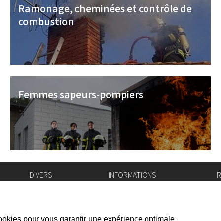
Ramonage, cheminées et contrôle de
combustion
Femmes sapeurs-pompiers
DIVERS
INFORMATIONS
R
Bourse de l'emploi
Bulletin Officiel
I
Login IAM
vis-à-vis
f
Mentions légales
X