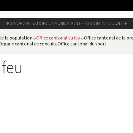
HOME
ORGANISATION
COMMUNICATION
THÈMES
ONLINE COUNTER
 de la population
⌵
Office cantonal du feu
⌵
Office cantonal de la pro
Organe cantonal de conduite
Office cantonal du sport
 feu