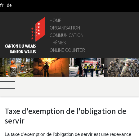
fr
de
Pular para o Conteúdo principal
HOME
ORGANISATION
COMMUNICATION
THÈMES
ONLINE COUNTER
Taxe d'exemption de l'obligation de
servir
La taxe d’exemption de l’obligation de servir est une redevance