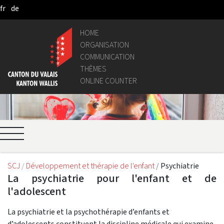
fr
de
Pular para o Conteúdo principal
HOME
ORGANISATION
COMMUNICATION
THÈMES
ONLINE COUNTER
SCJ
Développement et thérapie de l'enfant
Psychiatrie
La psychiatrie pour l'enfant et de
l'adolescent
La psychiatrie et la psychothérapie d’enfants et
d’adolescents constituent la discipline médicale qui examine,