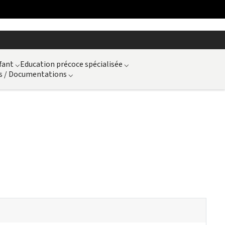
fant
⌵
Education précoce spécialisée
⌵
s / Documentations
⌵