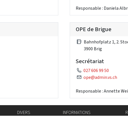
Responsable : Daniela Alb
OPE de Brigue
Bahnhofplatz 1, 2. Sto
3900 Brig
Secrétariat
027 606 99 50
ope@admin.vs.ch
Responsable : Annette Wei
DIVERS
INFORMATIONS
R
Bourse de l'emploi
Bulletin Officiel
I
Login IAM
vis-à-vis
f