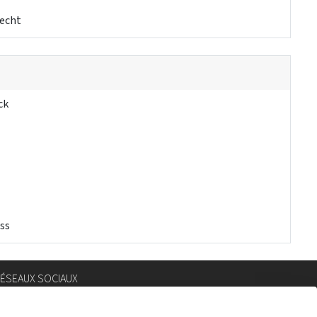
recht
ck
ss
ÉSEAUX SOCIAUX
nstagram
lickr