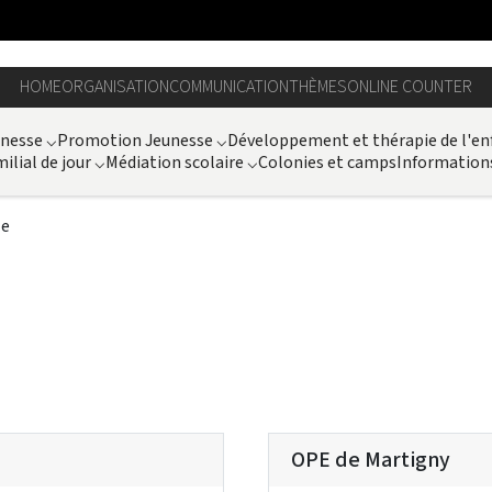
HOME
ORGANISATION
COMMUNICATION
THÈMES
ONLINE COUNTER
unesse
⌵
Promotion Jeunesse
⌵
Développement et thérapie de l'en
ilial de jour
⌵
Médiation scolaire
⌵
Colonies et camps
Information
le
OPE de Martigny