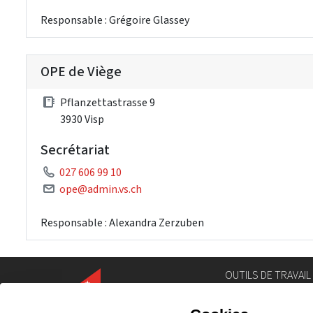
Responsable : Grégoire Glassey
OPE de Viège
Pflanzettastrasse 9
3930 Visp
Secrétariat
027 606 99 10
ope@admin.vs.ch
Responsable : Alexandra Zerzuben
OUTILS DE TRAVAIL
Annuaire
Géoportail