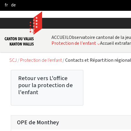
fr
de
Pular para o Conteúdo principal
ACCUEIL
Observatoire cantonal de la je
Protection de l'enfant
⌵
Accueil extrafam
SCJ
Protection de l'enfant
Contacts et Répartition régiona
Retour vers L'office
pour la protection de
l'enfant
OPE de Monthey