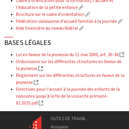
Cadre d'orientation pour la formation, l'accueil et
(External link)
l'éducation de la petite enfance
(External link)
Brochure sur le cadre d'orientation
(Ex
Fédération valaisanne d'accueil familial à la journée
(External link)
Aide financière au niveau fédéral
BASES LÉGALES
(E
Loi en faveur de la jeunesse du 11 mai 2000, art. 30-36
Ordonnance sur les différentes structures en faveur de
(External link)
la jeunesse
Règlement sur les différentes structures en faveur de la
(External link)
jeunesse
Directives pour l'accueil à la journée des enfants de la
naissance jusqu'à la fin de la scolarité primaire -
(External link)
01.2025.pdf
OUTILS DE TRAVAIL
Annuaire