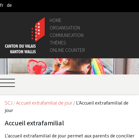
fr
de
Pular para o Conteúdo principal
HOME
ORGANISATION
COMMUNICATION
THÈMES
ONLINE COUNTER
SCJ
Accueil extrafamilial de jour
L'Accueil extrafamilial de
jour
Accueil extrafamilial
L’accueil extrafamilial de jour permet aux parents de concilier