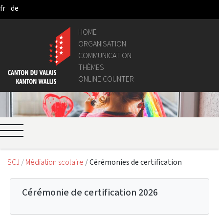
fr
de
Pular para o Conteúdo principal
HOME
ORGANISATION
COMMUNICATION
THÈMES
ONLINE COUNTER
SCJ
Médiation scolaire
Cérémonies de certification
Cérémonie de certification 2026