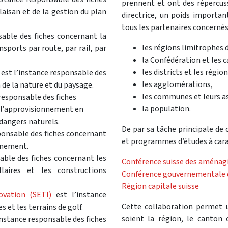
prennent et ont des répercuss
alaisan et de la gestion du plan
directrice, un poids importa
tous les partenaires concernés
sable des fiches concernant la
les régions limitrophes de
nsports par route, par rail, par
la Confédération et les c
les districts et les région
est l’instance responsable des
les agglomérations,
 de la nature et du paysage.
les communes et leurs a
responsable des fiches
la population.
, l’approvisionnement en
 dangers naturels.
De par sa tâche principale de 
ponsable des fiches concernant
et programmes d’études à cara
onnement.
able des fiches concernant les
Conférence suisse des aménag
laires et les constructions
Conférence gouvernementale d
Région capitale suisse
ovation (SETI)
est l’instance
Cette collaboration permet 
 et les terrains de golf.
soient la région, le canton
instance responsable des fiches