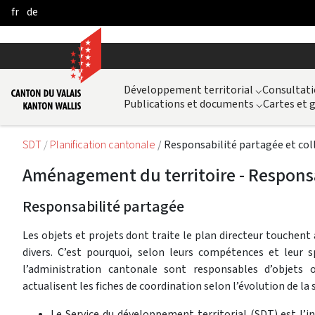
fr
de
Skip to Main Content
Développement territorial
⌵
Consultati
Publications et documents
⌵
Cartes et
SDT
Planification cantonale
Responsabilité partagée et col
Aménagement du territoire - Responsa
Responsabilité partagée
Les objets et projets dont traite le plan directeur touchent 
divers. C’est pourquoi, selon leurs compétences et leur sp
l’administration cantonale sont responsables d’objets o
actualisent les fiches de coordination selon l’évolution de la 
Le Service du développement territorial (SDT) est l’i