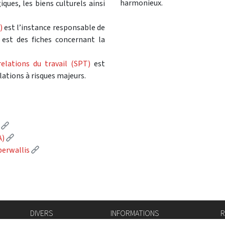
harmonieux.
ques, les biens culturels ainsi
)
est l’instance responsable de
 est des fiches concernant la
relations du travail (SPT)
est
lations à risques majeurs.
(External link)
)
(External link)
A)
(External link)
berwallis
DIVERS
INFORMATIONS
R