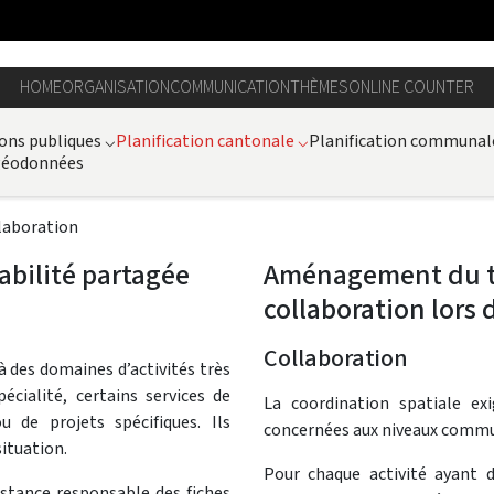
HOME
ORGANISATION
COMMUNICATION
THÈMES
ONLINE COUNTER
ons publiques
⌵
Planification cantonale
⌵
Planification communal
 géodonnées
laboration
bilité partagée
Aménagement du ter
collaboration lors 
Collaboration
à des domaines d’activités très
écialité, certains services de
La coordination spatiale ex
u de projets spécifiques. Ils
concernées aux niveaux commun
situation.
Pour chaque activité ayant de
nstance responsable des fiches