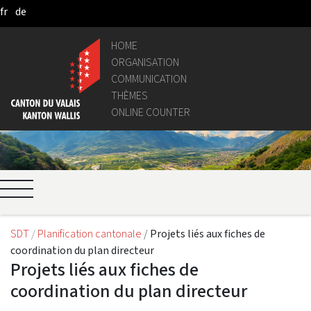
fr
de
Skip to Main Content
HOME
ORGANISATION
COMMUNICATION
THÈMES
ONLINE COUNTER
SDT
Planification cantonale
Projets liés aux fiches de
coordination du plan directeur
Projets liés aux fiches de
coordination du plan directeur