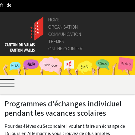
fr
de
Skip to Main Content
HOME
ORGANISATION
COMMUNICATION
THÈMES
ONLINE COUNTER
Programmes d'échanges individuel
pendant les vacances scolaires
Pour des élèves du Secondaire I voulant faire un échange de
15 jours en Allemagne, vous trouvez de plus amples