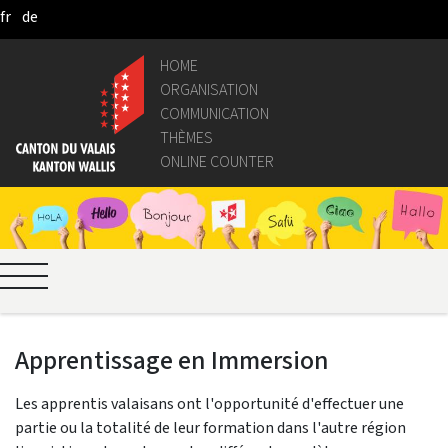
fr
de
Skip to Main Content
HOME
ORGANISATION
COMMUNICATION
THÈMES
ONLINE COUNTER
Apprentissage en Immersion
Les apprentis valaisans ont l'opportunité d'effectuer une
partie ou la totalité de leur formation dans l'autre région