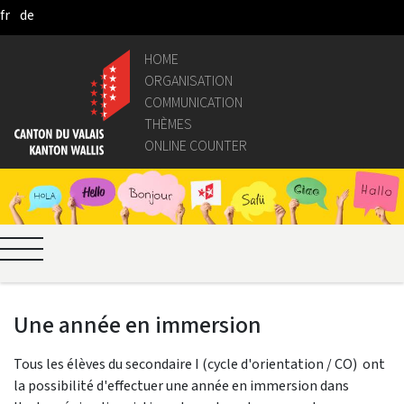
fr
de
Skip to Main Content
HOME
ORGANISATION
COMMUNICATION
THÈMES
ONLINE COUNTER
Une année en immersion
Tous les élèves du secondaire I (cycle d'orientation / CO) ont
la possibilité d'effectuer une année en immersion dans