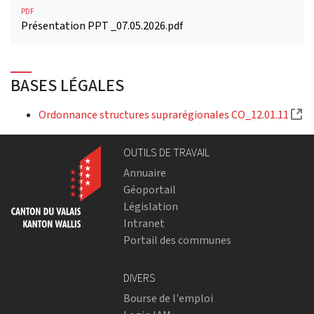
PDF
Présentation PPT _07.05.2026.pdf
BASES LÉGALES
(E
Ordonnance structures suprarégionales CO_12.01.11
OUTILS DE TRAVAIL
Annuaire
Géoportail
Législation
Intranet
Portail des communes
DIVERS
Bourse de l'emploi