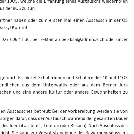
der 10OS, welche die Erfahrung eines Austauschs wiederholen
us der 9OS zu tun.
Partner haben oder zum ersten Mal einen Austausch in der OS
Vas-y! Komm!
 027 606 41 30, per E-Mail an bel-bsa@admin.vs.ch oder unter
führt. Es bietet Schülerinnen und Schülern der 10 und 11OS
gendlichen aus dem Unterwallis oder aus dem Berner Jura
echen und eine andere Kultur oder andere Gewohnheiten zu
en Austausches betreut: Bei der Vorbereitung werden sie von
e sorgen dafür, dass der Austausch während der gesamten Dauer
ndes Identitätsblatt, Telefon oder Besuch). Nach Abschluss des
icht. Sie kann zur Vervollständigung der Bewerbungsdossiers