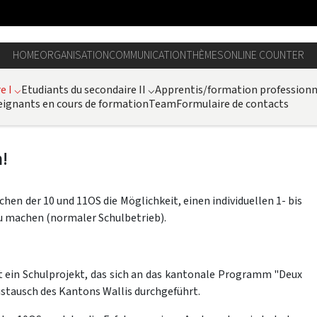
HOME
ORGANISATION
COMMUNICATION
THÈMES
ONLINE COUNTER
e I
⌵
Etudiants du secondaire II
⌵
Apprentis/formation professionn
ignants en cours de formation
Team
Formulaire de contacts
!
hen der 10 und 11OS die Möglichkeit, einen individuellen 1- bis
u machen (normaler Schulbetrieb).
 ein Schulprojekt, das sich an das kantonale Programm "Deux
ustausch des Kantons Wallis durchgeführt.