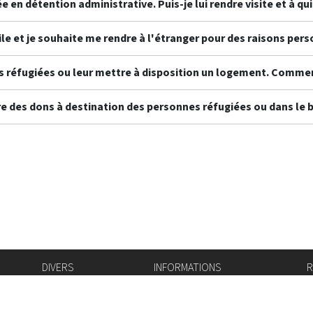
 en détention administrative. Puis-je lui rendre visite et à q
 et je souhaite me rendre à l'étranger pour des raisons personn
es réfugiées ou leur mettre à disposition un logement. Comment
ire des dons à destination des personnes réfugiées ou dans le
DIVERS
INFORMATIONS
R
Bourse de l'emploi
Bulletin Officiel
I
Login IAM
vis-à-vis
f