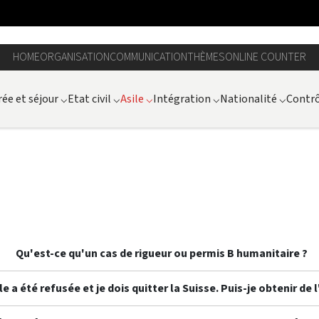
HOME
ORGANISATION
COMMUNICATION
THÈMES
ONLINE COUNTER
ée et séjour
⌵
Etat civil
⌵
Asile
⌵
Intégration
⌵
Nationalité
⌵
Contrô
Qu'est-ce qu'un cas de rigueur ou permis B humanitaire ?
 a été refusée et je dois quitter la Suisse. Puis-je obtenir de l'