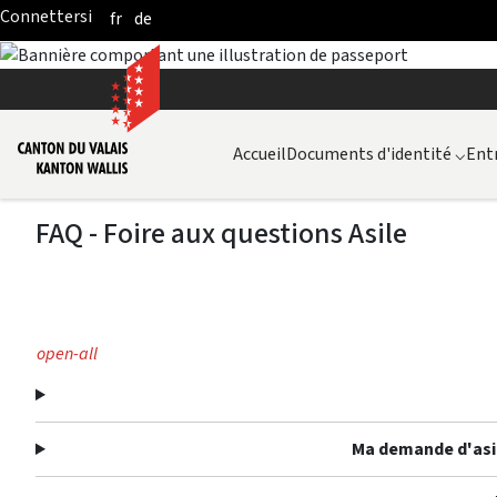
fr
de
Skip to Main Content
Accueil
Documents d'identité
⌵
Entr
FAQ - Foire aux questions Asile
open-all
Ma demande d'asile