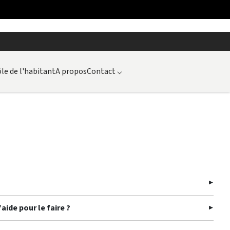
le de l'habitant
A propos
Contact
⌵
aide pour le faire ?