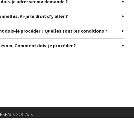
ui dois-je adresser ma demande ?
elles. Ai-je le droit d'y aller ?
 dois-je procéder ? Quelles sont les conditions ?
 besoin. Comment dois-je procéder ?
ÉSEAUX SOCIAUX
nstagram
lickr