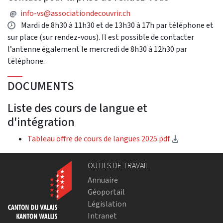
Mail
@
info-vs@associationdecouvrir.ch
Opening hours
Mardi de 8h30 à 11h30 et de 13h30 à 17h par téléphone et
sur place (sur rendez-vous). Il est possible de contacter
l’antenne également le mercredi de 8h30 à 12h30 par
téléphone.
DOCUMENTS
Liste des cours de langue et
d'intégration
(Download)
Tableau offre de cours de langues 2025.pdf
OUTILS DE TRAVAIL
Annuaire
Géoportail
Législation
Intranet