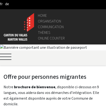
fr
de
Skip to Main Content
HOME
ORGANISATION
COMMUNICATION
THÈMES
ONLINE COUNTER
Offre pour personnes migrantes
Notre
brochure de bienvenue
, disponible ci-dessous en 9
langues, vous aidera dans vos démarches d’intégration. Elle
est également disponible auprès de votre Commune de
domicile.