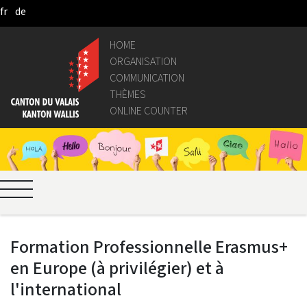
fr
de
Skip to Main Content
HOME
ORGANISATION
COMMUNICATION
THÈMES
ONLINE COUNTER
Formation Professionnelle Erasmus+
en Europe (à privilégier) et à
l'international