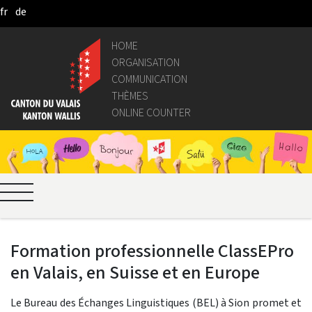
fr
de
Skip to Main Content
HOME
ORGANISATION
COMMUNICATION
THÈMES
ONLINE COUNTER
Formation professionnelle ClassEPro
en Valais, en Suisse et en Europe
Le Bureau des Échanges Linguistiques (BEL) à Sion promet et