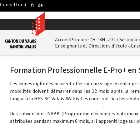
fr
de
Skip to Main Content
Accueil
Primaire 7H - 8H
⌵
CO / Secondair
Enseignants et Directions d'école
⌵
Ense
Formation Professionnelle E-Pro+ en 
Les jeunes diplômés peuvent effectuer un stage en entreprise 
mobilités doivent démarrer dans les 12 mois après la remi
langue à la HES-SO Valais-Wallis. Les cours ont lieu les vendre
Des subventions NABB (Programme d'échanges nationaux d
attribuées pendant maximum 6 mois, si l'apprenti loge sur p