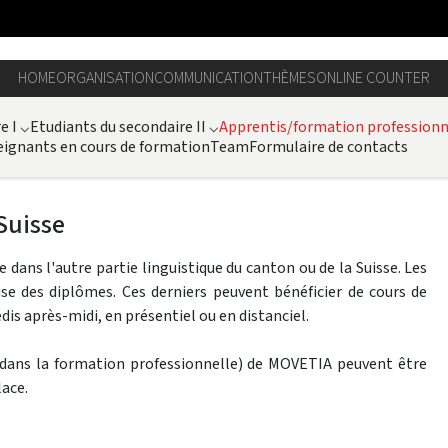
HOME
ORGANISATION
COMMUNICATION
THÈMES
ONLINE COUNTER
e I
⌵
Etudiants du secondaire II
⌵
Apprentis/formation professionn
ignants en cours de formation
Team
Formulaire de contacts
Suisse
dans l'autre partie linguistique du canton ou de la Suisse. Les
se des diplômes. Ces derniers peuvent bénéficier de cours de
dis après-midi, en présentiel ou en distanciel.
ans la formation professionnelle) de MOVETIA peuvent être
lace.