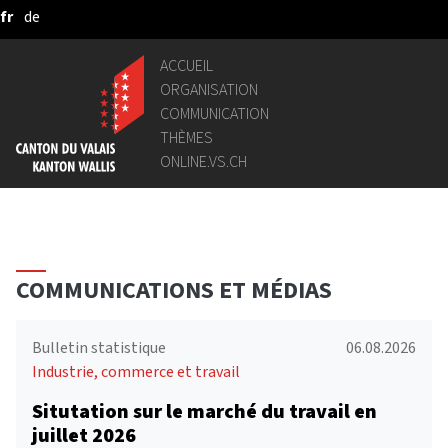
fr
de
Saut au contenu principal
ACCUEIL
ORGANISATION
COMMUNICATION
THÈMES
ONLINE.VS.CH
COMMUNICATIONS ET MÉDIAS
Bulletin statistique
06.08.2026
Industrie, commerce et travail
Situtation sur le marché du travail en
juillet 2026