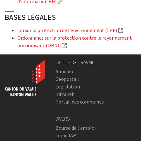
(External link)
d’information RNI
BASES LÉGALES
(Externa
Loi sur la protection de l’environnement (LPE)
Ordonnance sur la protection contre le rayonnement
(External link)
non ionisant (ORNI)
OUTILS DE TRAVAIL
Annuaire
Géoportail
Législation
Intranet
Portail des communes
DIVERS
Bourse de l'emploi
Login IAM