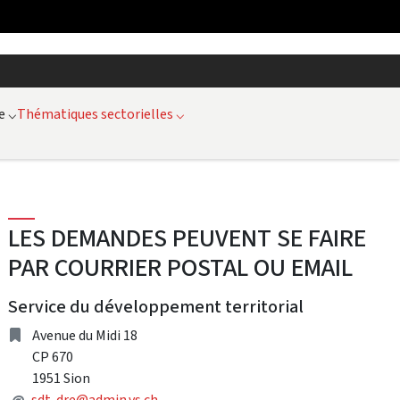
e
⌵
Thématiques sectorielles
⌵
LES DEMANDES PEUVENT SE FAIRE
PAR COURRIER POSTAL OU EMAIL
Service du développement territorial
Address
Avenue du Midi 18
CP 670
1951 Sion
Mail
@
sdt-dre@admin.vs.ch