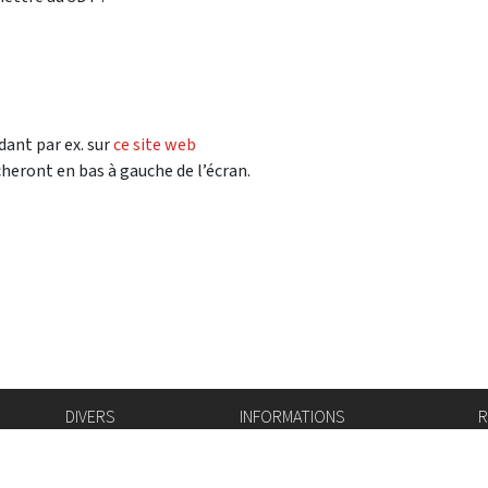
ant par ex. sur
ce site web
cheront en bas à gauche de l’écran.
DIVERS
INFORMATIONS
R
Bourse de l'emploi
Bulletin Officiel
I
Login IAM
vis-à-vis
f