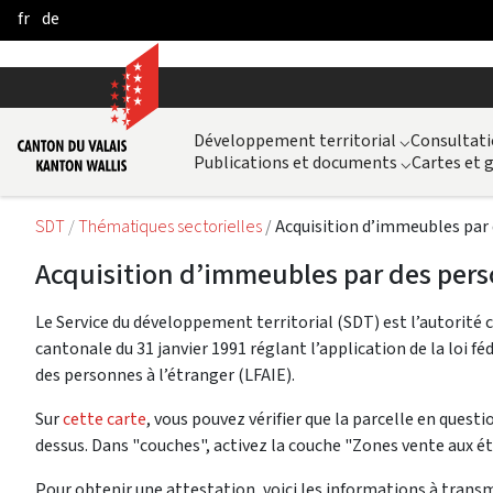
fr
de
Saltar al contenido principal
Développement territorial
⌵
Consultati
Publications et documents
⌵
Cartes et
SDT
Thématiques sectorielles
Acquisition d’immeubles par 
Acquisition d’immeubles par des pers
Le Service du développement territorial (SDT) est l’autorité
cantonale du 31 janvier 1991 réglant l’application de la loi f
des personnes à l’étranger (LFAIE).
Sur
cette carte
, vous pouvez vérifier que la parcelle en questio
dessus. Dans "couches", activez la couche "Zones vente aux ét
Pour obtenir une attestation, voici les informations à trans