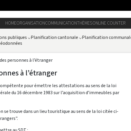
HOME
ORGANISATION
COMMUNICATION
THÈMES
ONLINE COUNTER
ons publiques
⌵
Planification cantonale
⌵
Planification communal
 géodonnées
des personnes à l’étranger
onnes à l’étranger
 compétente pour émettre les attestations au sens de la loi
édérale du 16 décembre 1983 sur l’acquisition d’immeubles par
n se trouve dans un lieu touristique au sens de la loi citée ci-
rangers".
mettre au SDT :