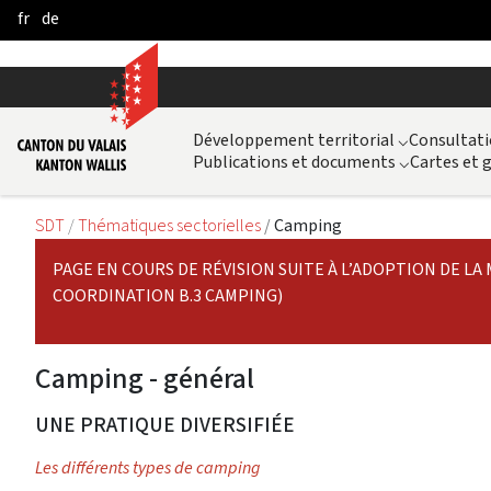
fr
de
Saltar al contenido principal
Développement territorial
⌵
Consultati
Publications et documents
⌵
Cartes et
SDT
Thématiques sectorielles
Camping
PAGE EN COURS DE RÉVISION SUITE À L’ADOPTION DE LA 
COORDINATION B.3 CAMPING)
Camping - général
UNE PRATIQUE DIVERSIFIÉE
Les différents types de camping