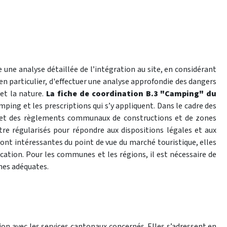
une analyse détaillée de l’intégration au site, en considérant
en particulier, d'effectuer une analyse approfondie des dangers
et la nature.
La fiche de coordination B.3 "Camping" du
amping et les prescriptions qui s’y appliquent. Dans le cadre des
Z) et des règlements communaux de constructions et de zones
e régularisés pour répondre aux dispositions légales et aux
 sont intéressantes du point de vue du marché touristique, elles
cation. Pour les communes et les régions, il est nécessaire de
ones adéquates.
ion avec les services cantonaux concernés. Elles s’adressent en