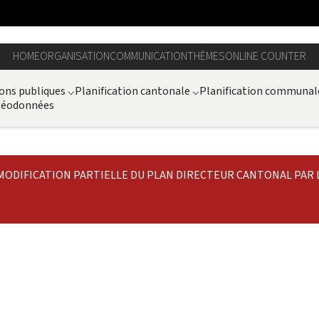
HOME
ORGANISATION
COMMUNICATION
THÈMES
ONLINE COUNTER
ons publiques
⌵
Planification cantonale
⌵
Planification communal
 géodonnées
MODIFICATION PARTIELLE DU PLAN DIRECTEUR CANTONAL PAR LE 