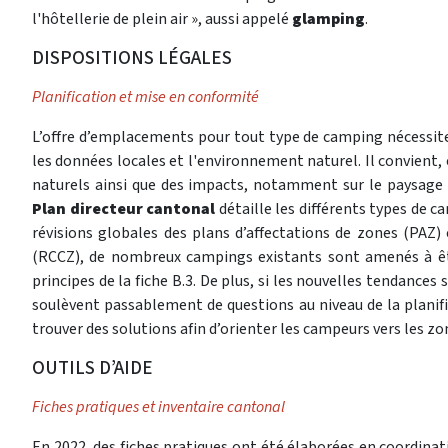
l'hôtellerie de plein air », aussi appelé
glamping
.
DISPOSITIONS LÉGALES
Planification et mise en conformité
L’offre d’emplacements pour tout type de camping nécessite 
les données locales et l'environnement naturel. Il convient, 
naturels ainsi que des impacts, notamment sur le paysage 
Plan directeur cantonal
détaille les différents types de c
révisions globales des plans d’affectations de zones (PA
(RCCZ), de nombreux campings existants sont amenés à êtr
principes de la fiche B.3. De plus, si les nouvelles tendances
soulèvent passablement de questions au niveau de la planifi
trouver des solutions afin d’orienter les campeurs vers les z
OUTILS D’AIDE
Fiches pratiques et inventaire cantonal
En 2022, des fiches pratiques ont été élaborées en coordinat