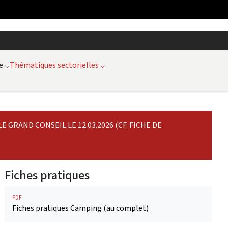
e
⌵
Thématiques sectorielles
⌵
GRAND CONSEIL LE 12.03.2026 (CF. FICHE DE
Fiches pratiques
PDF
Fiches pratiques Camping (au complet)